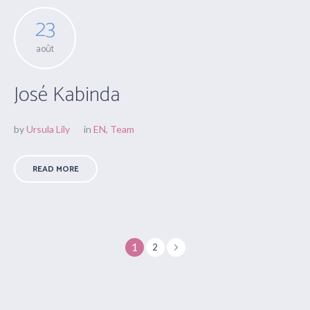
23
août
José Kabinda
by
Ursula Lily
in
EN
,
Team
READ MORE
1
2