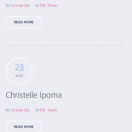
by
Ursula Lily
in
EN
,
Team
READ MORE
23
août
Christelle Ipoma
by
Ursula Lily
in
EN
,
Team
READ MORE