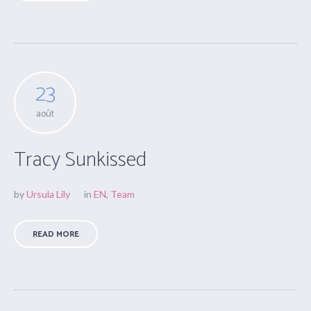
23
août
Tracy Sunkissed
by
Ursula Lily
in
EN
,
Team
READ MORE