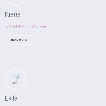
Kiana
by
Ursula Lily
in
EN
,
Team
READ MORE
23
août
Ekila