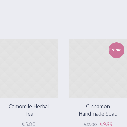
Promo !
Camomile Herbal
Cinnamon
Tea
Handmade Soap‎
Original
Curre
€
5,00
€
9,99
€
12,00