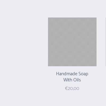
was:
is:
€129,29.
€99,99.
Handmade Soap
With Oils
€
20,00