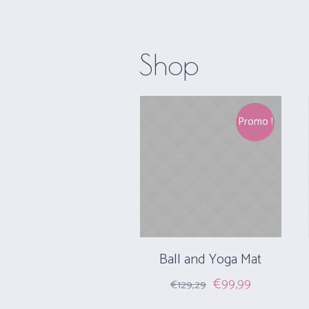
Shop
Promo !
Ball and Yoga Mat
Original
Current
€
99,99
€
129,29
price
price