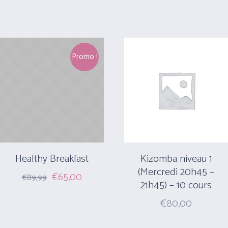
price
price
was:
is:
€12,00.
€9,99.
Promo !
Healthy Breakfast
Kizomba niveau 1
(Mercredi 20h45 –
Original
Current
€
65,00
€
89,99
21h45) – 10 cours
price
price
was:
is:
€
80,00
€89,99.
€65,00.