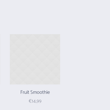
Fruit Smoothie
€
14,99
nt