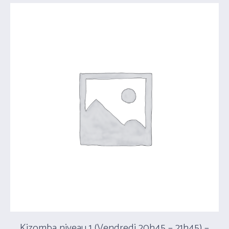
Kizomba niveau 1 (Vendredi 20h45 – 21h45) –