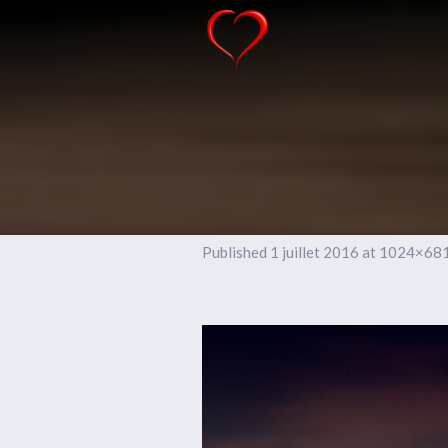
Published
1 juillet 2016
at 1024×681