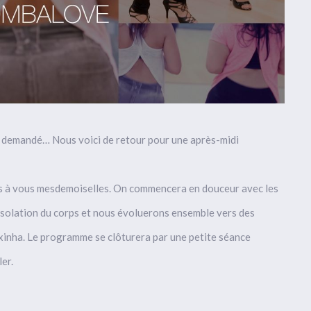
t demandé… Nous voici de retour pour une après-midi
s à vous mesdemoiselles. On commencera en douceur avec les
solation du corps et nous évoluerons ensemble vers des
inha. Le programme se clôturera par une petite séance
er.