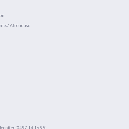
ion
ents/ Afrohouse
Jennifer (0497 14 16 95)