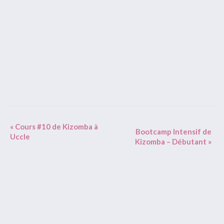
Event
«
Cours #10 de Kizomba à
Bootcamp Intensif de
Uccle
Navigation
Kizomba – Débutant
»