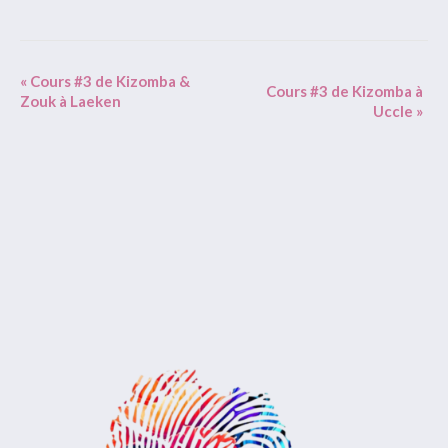
Event
«
Cours #3 de Kizomba &
Cours #3 de Kizomba à
Zouk à Laeken
Navigation
Uccle
»