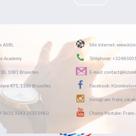
ls ASBL
Site internet: www.ki
ve Academy
Téléphone: +3248500
130, 1081 Bruxelles
E-mail: contact@kizom
ndere 471, 1180 Bruxelles
Facebook: Kizombalov
Instagram: frans_sara
79 3631 3343 2533 (ING)
Chaine Youtube: Frans