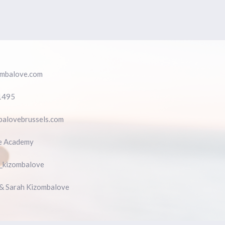
zombalove.com
1495
balovebrussels.com
e Academy
h_kizombalove
 & Sarah Kizombalove