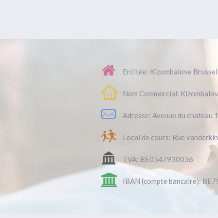
Entitée: Kizombalove Brusse
Nom Commercial: Kizombalo
Adresse: Avenue du chateau 
Local de cours: Rue vanderki
TVA: BE0547930036
IBAN (compte bancaire): BE